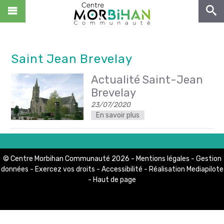
NOUS CONNAÎTRE
VIVRE
Saint Jean Brevelay
ENTREPRENDRE
Actualité Saint-Jean
DÉCOUVRIR
Brevelay
NOUS REJOINDRE !
23/07/2020
Zone de Kerjean
En savoir plus
CS 10369
ACCÈS RAPIDES
56503 Locminé Cedex
Tél : 02.97.44.22.58
Centre Morbihan Culture
Fax : 02.97.44.29.68
© Centre Morbihan Communauté 2026 -
Mentions légales
-
Gestion
Centre Morbihan Tourisme
données
-
Exercez vos droits
-
Accessibilité
- Réalisation
Mediapilote
Contact
-
Haut de page
Hubenerco
Portail Déchets
MON COMPTE