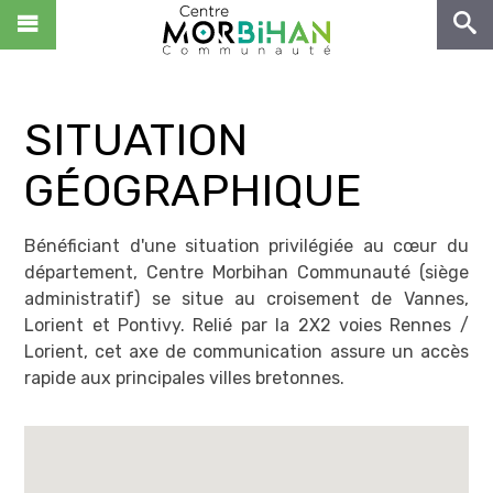
NOUS CONNAÎTRE
VIVRE
SITUATION
ENTREPRENDRE
GÉOGRAPHIQUE
DÉCOUVRIR
NOUS REJOINDRE !
Zone de Kerjean
Bénéficiant d'une situation privilégiée au cœur du
CS 10369
département, Centre Morbihan Communauté (siège
ACCÈS RAPIDES
56503 Locminé Cedex
administratif) se situe au croisement de Vannes,
Tél : 02.97.44.22.58
Lorient et Pontivy. Relié par la 2X2 voies Rennes /
Centre Morbihan Culture
Fax : 02.97.44.29.68
Lorient, cet axe de communication assure un accès
Centre Morbihan Tourisme
rapide aux principales villes bretonnes.
Contact
Hubenerco
Portail Déchets
MON COMPTE