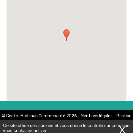
LIENS PRATIQUES
Marchés publics
Offres d'emploi
Contact et Horaires
© Centre Morbihan Communauté 2026 -
Mentions légales
-
Gestion
données
-
Exercez vos droits
-
Accessibilité
- Réalisation
Mediapilote
Ce site utilise des cookies et vous donne le contrôle sur ceux que
X
-
Haut de page
vous souhaitez activer