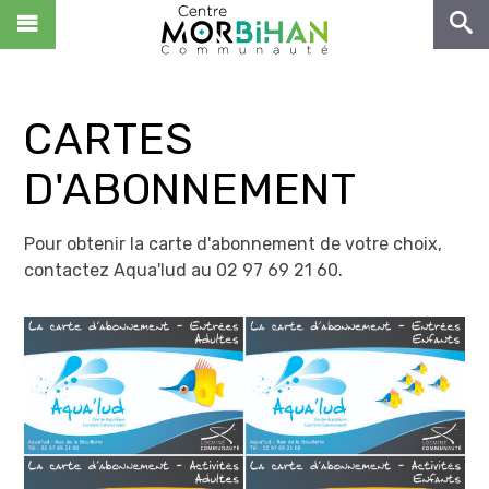
NOUS CONNAÎTRE
VIVRE
CARTES
ENTREPRENDRE
D'ABONNEMENT
DÉCOUVRIR
NOUS REJOINDRE !
Zone de Kerjean
Pour obtenir la carte d'abonnement de votre choix,
CS 10369
contactez Aqua'lud au 02 97 69 21 60.
ACCÈS RAPIDES
56503 Locminé Cedex
Tél : 02.97.44.22.58
Centre Morbihan Culture
Fax : 02.97.44.29.68
Centre Morbihan Tourisme
Contact
Hubenerco
Portail Déchets
MON COMPTE