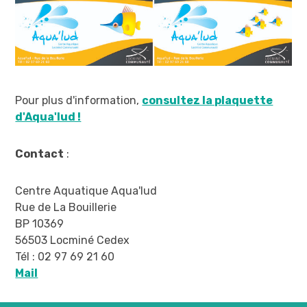
LIENS PRATIQUES
Marchés publics
Offres d'emploi
Pour plus d'information,
consultez la plaquette
Contact et Horaires
d'Aqua'lud !
Contact
:
Centre Aquatique Aqua'lud
Rue de La Bouillerie
BP 10369
56503 Locminé Cedex
Tél : 02 97 69 21 60
Mail