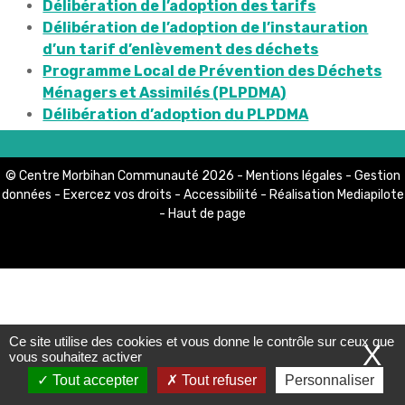
Délibération de l’adoption des tarifs
Délibération de l’adoption de l’instauration
LIENS PRATIQUES
d’un tarif d’enlèvement des déchets
Programme Local de Prévention des Déchets
Marchés publics
Ménagers et Assimilés (PLPDMA)
Offres d'emploi
Délibération d’adoption du PLPDMA
Contact et Horaires
© Centre Morbihan Communauté 2026 -
Mentions légales
-
Gestion
données
-
Exercez vos droits
-
Accessibilité
- Réalisation
Mediapilote
-
Haut de page
Ce site utilise des cookies et vous donne le contrôle sur ceux que
X
vous souhaitez activer
Tout accepter
Tout refuser
Personnaliser