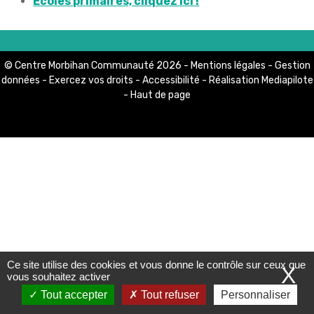
Écoles primaires, cliquez ici !
LIENS PRATIQUES
Marchés publics
© Centre Morbihan Communauté 2026 -
Mentions légales
-
Gestion
données
-
Exercez vos droits
-
Accessibilité
- Réalisation
Mediapilote
Offres d'emploi
-
Haut de page
Contact et Horaires
Ce site utilise des cookies et vous donne le contrôle sur ceux que
X
vous souhaitez activer
Tout accepter
Tout refuser
Personnaliser