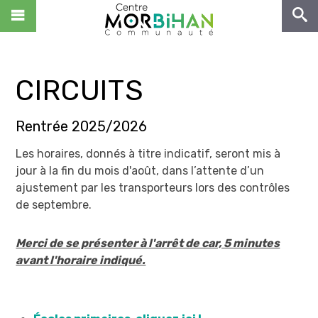
NOUS CONNAÎTRE
VIVRE
CIRCUITS
ENTREPRENDRE
DÉCOUVRIR
Rentrée 2025/2026
NOUS REJOINDRE !
Les horaires, donnés à titre indicatif, seront mis à
Zone de Kerjean
jour à la fin du mois d'août, dans l’attente d’un
CS 10369
ACCÈS RAPIDES
ajustement par les transporteurs lors des contrôles
56503 Locminé Cedex
de septembre.
Tél : 02.97.44.22.58
Centre Morbihan Culture
Fax : 02.97.44.29.68
Centre Morbihan Tourisme
Merci de se présenter à l'arrêt de car, 5 minutes
Contact
avant l'horaire indiqué.
Hubenerco
Portail Déchets
MON COMPTE