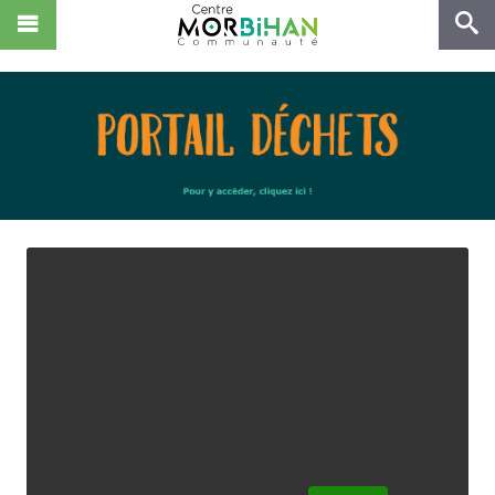
NOUS CONNAÎTRE
VIVRE
ENTREPRENDRE
DÉCOUVRIR
NOUS REJOINDRE !
Zone de Kerjean
CS 10369
ACCÈS RAPIDES
56503 Locminé Cedex
Tél : 02.97.44.22.58
Centre Morbihan Culture
Fax : 02.97.44.29.68
Centre Morbihan Tourisme
Contact
Hubenerco
Portail Déchets
MON COMPTE