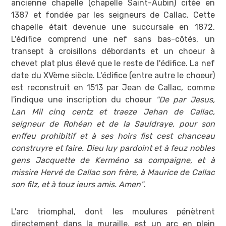
ancienne chapelle (chapelle Saint-Aubin) citée en
1387 et fondée par les seigneurs de Callac. Cette
chapelle était devenue une succursale en 1872.
L'édifice comprend une nef sans bas-côtés, un
transept à croisillons débordants et un choeur à
chevet plat plus élevé que le reste de l'édifice. La nef
date du XVème siècle. L'édifice (entre autre le choeur)
est reconstruit en 1513 par Jean de Callac, comme
l'indique une inscription du choeur
"De par Jesus,
Lan Mil cinq centz et traeze Jehan de Callac,
seigneur de Rohéan et de la Sauldraye, pour son
enffeu prohibitif et à ses hoirs fist cest chanceau
construyre et faire. Dieu luy pardoint et à feuz nobles
gens Jacquette de Kerméno sa compaigne, et à
missire Hervé de Callac son frère, à Maurice de Callac
son filz, et à touz ieurs amis. Amen"
.
L'arc triomphal, dont les moulures pénètrent
directement dans la muraille, est un arc en plein