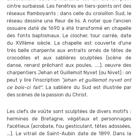
cintre surbaissé. Les fenêtres en tiers-points ont des
réseaux flamboyants : dans celle du croisillon Sud, le
réseau dessine une fleur de lis. A noter que l'ancien
ossuaire daté de 1690 a été transformé en chapelle
des fonts baptismaux. Le clocher, tour carrée, date
du XVIIème siècle. La chapelle est couverte d'une
très belle charpente aux entraits ornés de têtes de
crocodiles et aux sablières sculptées (scène de
danse, renard prêchant aux poules, ....), oeuvre des
charpentiers Jehan et Guillemot Nyvet (ou Nivet) : on
peut y lire l'inscription
"jehan et guillemot nyvet ont
ce bois-ci fait"
. La sablière du Sud est illustrée par
des scènes de la passion du Christ.
Les clefs de voûte sont sculptées de divers motifs :
hermines de Bretagne, végétaux et personnages
facétieux (acrobate, fou gesticulant, têtes adossées,
...). Le vitrail de Saint-Aubin date de 1899. Dans la