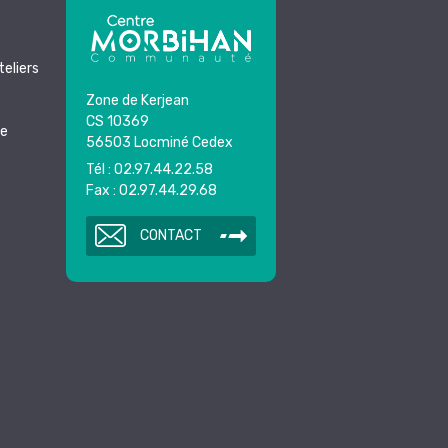
e
teliers
Zone de Kerjean
CS 10369
ue
56503 Locminé Cedex
Tél : 02.97.44.22.58
Fax : 02.97.44.29.68
CONTACT