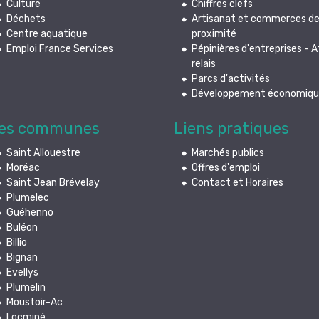
Culture
Chiffres clefs
Déchets
Artisanat et commerces d
Centre aquatique
proximité
Emploi France Services
Pépinières d'entreprises - A
relais
Parcs d'activités
Développement économiq
es communes
Liens pratiques
Saint Allouestre
Marchés publics
Moréac
Offres d'emploi
Saint Jean Brévelay
Contact et Horaires
Plumelec
Guéhenno
Buléon
Billio
Bignan
Evellys
Plumelin
Moustoir-Ac
Locminé