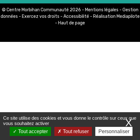
© Centre Morbihan Communauté 2026 -
Mentions légales
-
Gestion
LIENS PRATIQUES
données
-
Exercez vos droits
-
Accessibilité
- Réalisation
Mediapilote
-
Haut de page
Marchés publics
Offres d'emploi
Contact et Horaires
Ce site utilise des cookies et vous donne le contrôle sur ceux que
X
vous souhaitez activer
Tout accepter
Tout refuser
Personnaliser