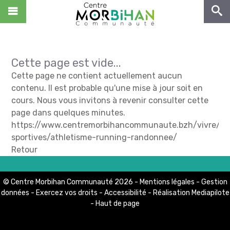
NOUS CONNAÎTRE
VIVRE
ENTREPRENDRE
Cette page est vide...
Cette page ne contient actuellement aucun
DÉCOUVRIR
contenu. Il est probable qu'une mise à jour soit en
cours. Nous vous invitons à revenir consulter cette
NOUS REJOINDRE !
page dans quelques minutes.
Zone de Kerjean
https://www.centremorbihancommunaute.bzh/vivre/ass
CS 10369
ACCÈS RAPIDES
56503 Locminé Cedex
sportives/athletisme-running-randonnee/
Retour
Tél : 02.97.44.22.58
Centre Morbihan Culture
Fax : 02.97.44.29.68
Centre Morbihan Tourisme
Contact
© Centre Morbihan Communauté 2026 -
Mentions légales
-
Gestion
Hubenerco
données
-
Exercez vos droits
-
Accessibilité
- Réalisation
Mediapilote
-
Haut de page
Portail Déchets
MON COMPTE